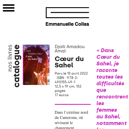
Djaïli Amadou
nos livres
catalogue
« Dans
Amal
Cœur du
Cœur du
Sahel, je
Sahel
raconte
Paru le 15 avril 2022
toutes les
ISBN : 978-2-
490155-49-1
difficultés
12,5 x 19 cm, 152
que
pages
17 euros
rencontrent
les
femmes
Dans l’extrême nord
au Sahel,
du Cameroun, où
sévissent le
notamment
changement