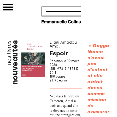
Djaïli Amadou
nos livres
nouveautés
« Goggo
Amal
Nanna
Espoir
n’avait
Parution le 20 mars
pas
2026
ISBN 978-2-487817-
d’enfant
24-1
et elle
180 pages
21, 90 euros
s’était
donné
comme
Née dans le nord du
mission
Cameron, Amal a
trois ans quand elle
de
réalise que sa mère
s’assurer
est une étrangère qui,