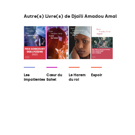
Autre(s) Livre(s) de Djaïli Amadou Amal
Cœur du
Le Harem
Espoir
Les
Sahel
du roi
impatientes