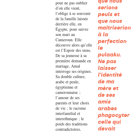
que nous
pour ne pas oublier
serions
d’où elle vient,
l’oblige à se souvenir
peuls et
de la famille laissée
que nous
derrière elle, en
maîtriserion
Égypte, pour suivre
à la
son mari au
Cameroun. Elle
perfection
découvre alors qu’elle
le
est l’Espoir des siens.
pulaaku.
De sa jeunesse à sa
première demande en
Ne pas
mariage, Amal
laisser
interroge ses origines.
l’identité
Sa double culture,
de ma
arabe et peule,
égyptienne et
mère et
camerounaise ;
de ses
l’amour de ses
amis
parents et leur choix
de vie ; le racisme
arabes
interfamilial et
phagocyter
interethnique ; le
celle qui
poids des traditions
devait
contradictoires,