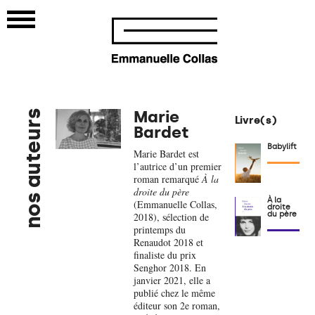
Marie
nos auteurs
Livre(s)
Bardet
Babylift
Marie Bardet est
l’autrice d’un premier
roman remarqué
À la
droite du père
À la
(Emmanuelle Collas,
droite
du père
2018), sélection de
printemps du
Renaudot 2018 et
finaliste du prix
Senghor 2018. En
janvier 2021, elle a
publié chez le même
éditeur son 2e roman,