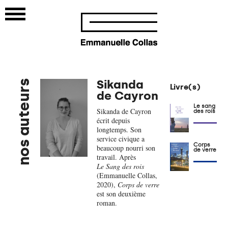
Sikanda
nos auteurs
Livre(s)
de Cayron
Le sang
Sikanda de Cayron
des rois
écrit depuis
longtemps. Son
service civique a
Corps
beaucoup nourri son
de verre
travail. Après
Le Sang des rois
(Emmanuelle Collas,
2020),
Corps de verre
est son deuxième
roman.