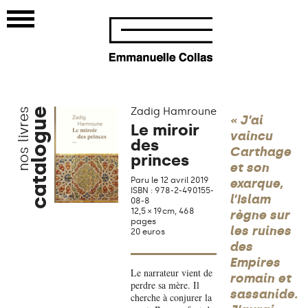
Zadig Hamroune
nos livres
catalogue
« J’ai
Le miroir
vaincu
des
Carthage
princes
et son
Paru le 12 avril 2019
exarque,
ISBN : 978-2-490155-
l’Islam
08-8
12,5 × 19cm, 468
règne sur
pages
les ruines
20 euros
des
Empires
Le narrateur vient de
romain et
perdre sa mère. Il
sassanide.
cherche à conjurer la