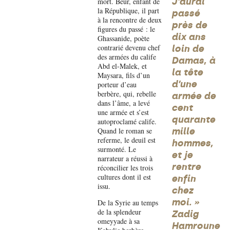
J’aurai
mort. Beur, enfant de
la République, il part
passé
à la rencontre de deux
près de
figures du passé : le
dix ans
Ghassanide, poète
contrarié devenu chef
loin de
des armées du calife
Damas, à
Abd el-Malek, et
la tête
Maysara, fils d’un
d’une
porteur d’eau
berbère, qui, rebelle
armée de
dans l’âme, a levé
cent
une armée et s’est
quarante
autoproclamé calife.
Quand le roman se
mille
referme, le deuil est
hommes,
surmonté. Le
et je
narrateur a réussi à
rentre
réconcilier les trois
cultures dont il est
enfin
issu.
chez
moi. »
De la Syrie au temps
de la splendeur
Zadig
omeyyade à sa
Hamroune