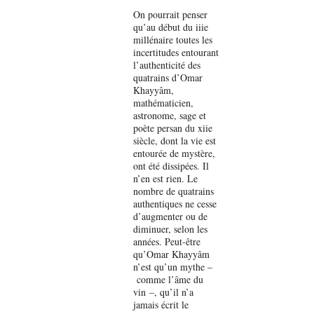
On pourrait penser
qu’au début du iiie
millénaire toutes les
incertitudes entourant
l’authenticité des
quatrains d’Omar
Khayyâm,
mathématicien,
astronome, sage et
poète persan du xiie
siècle, dont la vie est
entourée de mystère,
ont été dissipées. Il
n’en est rien. Le
nombre de quatrains
authentiques ne cesse
d’augmenter ou de
diminuer, selon les
années. Peut-être
qu’Omar Khayyâm
n’est qu’un mythe –
comme l’âme du
vin –, qu’il n’a
jamais écrit le