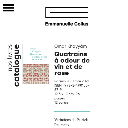
Omar Khayyâm
nos livres
catalogue
Quatrains
à odeur de
vin et de
rose
Parues le 21 mai 2021
ISBN : 978-2-490155-
27-9
12,5 x 19 cm, 96
pages
12 euros
Variations de Patrick
Reumaux